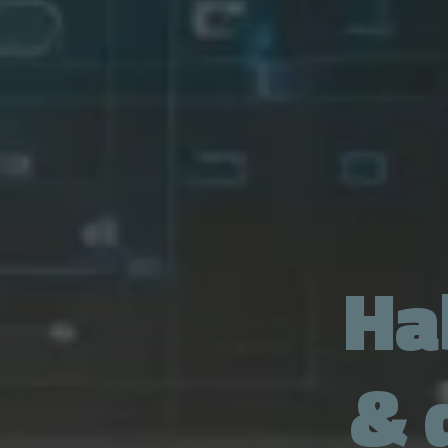
Hab
& 