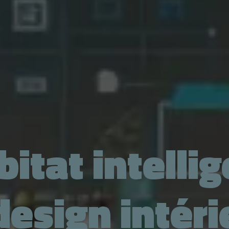
itat intelli
design intéri