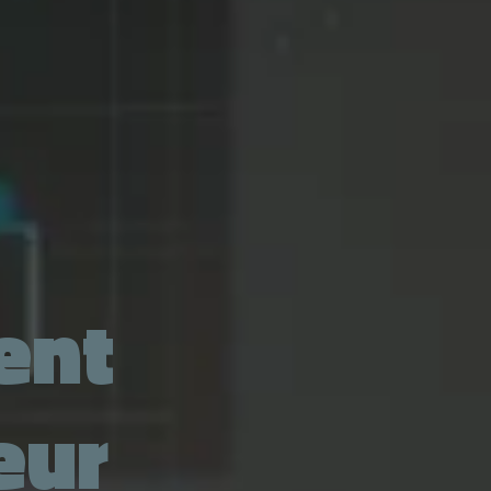
gent
eur